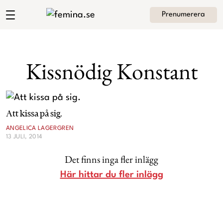
Prenumerera
Angelica Lagergrens blogg
Meny
Mode
Kissnödig Konstant
Skönhet
Hem
Arkiv
Kultur
Att kissa på sig.
Om Angelica
Kontakt
ANGELICA LAGERGREN
13 JULI, 2014
Kategorier
Krönikor
Det finns inga fler inlägg
Livsstil
Här hittar du fler inlägg
Intervjuer