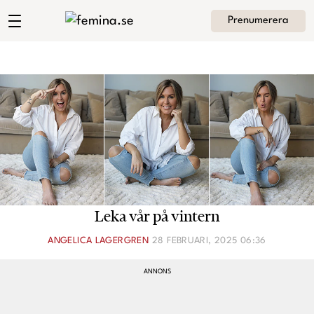
Prenumerera
Angelica Lagergrens blogg
Meny
Mode
Skönhet
Hem
Arkiv
Kultur
Om Angelica
Kontakt
Kategorier
Krönikor
Leka vår på vintern
Livsstil
ANGELICA LAGERGREN
28 FEBRUARI, 2025 06:36
Intervjuer