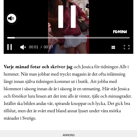
Cookies
Hantera Preferenser
00:02
00:27
Integritetspolicy
0
seconds
of
Varje månad fotar och skriver jag
och Jessica för tidningen Allt i
Alla Ämnen
27
hemmet. När man jobbar med tryckt magasin är det ofta inlämning
seconds
långt innan själva tidningen kommer ut i butik. Att jobba med
blommor i säsong innan de är i säsong är en utmaning. Här står Jessica
och försöker lura linsen att det inte alls är vinter, tjäle och minusgrader.
Istället ska bilden andas vår, spirande knoppar och lycka. Det gick bra
tillslut, men det är svårt med bland annat ljuset under våra mörka
månader i Sverige.