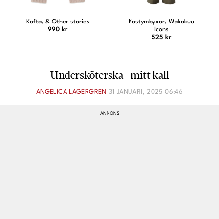
Kostymbyxor, Wakakuu
Jeansskjorta, Ellos
Icons
479 kr
525 kr
Undersköterska - mitt kall
ANGELICA LAGERGREN
31 JANUARI, 2025 06:46