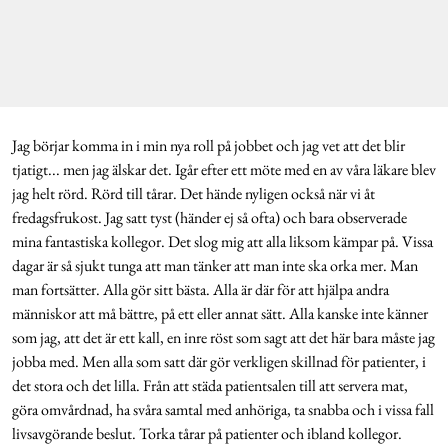
Jag börjar komma in i min nya roll på jobbet och jag vet att det blir
tjatigt... men jag älskar det. Igår efter ett möte med en av våra läkare blev
jag helt rörd. Rörd till tårar. Det hände nyligen också när vi åt
fredagsfrukost. Jag satt tyst (händer ej så ofta) och bara observerade
mina fantastiska kollegor. Det slog mig att alla liksom kämpar på. Vissa
dagar är så sjukt tunga att man tänker att man inte ska orka mer. Man
man fortsätter. Alla gör sitt bästa. Alla är där för att hjälpa andra
människor att må bättre, på ett eller annat sätt. Alla kanske inte känner
som jag, att det är ett kall, en inre röst som sagt att det här bara måste jag
jobba med. Men alla som satt där gör verkligen skillnad för patienter, i
det stora och det lilla. Från att städa patientsalen till att servera mat,
göra omvårdnad, ha svåra samtal med anhöriga, ta snabba och i vissa fall
livsavgörande beslut. Torka tårar på patienter och ibland kollegor.