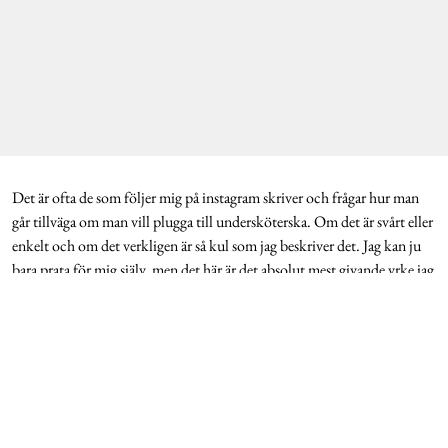
Det är ofta de som följer mig på instagram skriver och frågar hur man
går tillväga om man vill plugga till undersköterska. Om det är svårt eller
enkelt och om det verkligen är så kul som jag beskriver det. Jag kan ju
bara prata för mig själv, men det här är det absolut mest givande yrke jag
haft. Det är väl också en egoboost, att få ge och få direkt respons att det
jag gör faktiskt gör skillnad för en patient.
Jag pluggade till undersköterska på distans i och med att jag har två barn
på heltid. Jag har fortfarande planer på att plugga till sjuksköterska om
några år, men det får vänta. Först vill jag utvecklas i den rollen jag har
nu och inte vara borta mer än nödvändigt från barnen. Om jag skulle