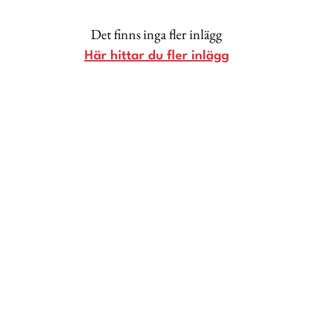
Lina Andersson
Det finns inga fler inlägg
Christin Clausen Bruun
Här hittar du fler inlägg
Anna María Larsson
Emma Danielsson
Shoka Åhrman
Diana “Diadonna” Dontsova
Ann Söderlund
Annika Leone