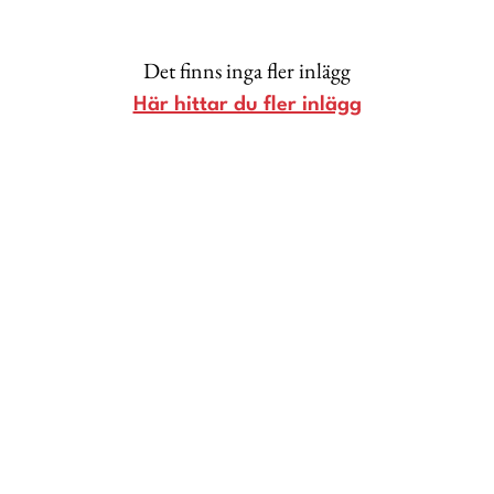
Lina Andersson
Det finns inga fler inlägg
Christin Clausen Bruun
Här hittar du fler inlägg
Anna María Larsson
Emma Danielsson
Shoka Åhrman
Diana “Diadonna” Dontsova
Ann Söderlund
Annika Leone