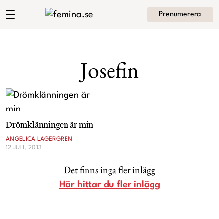
Prenumerera
Angelica Lagergrens blogg
Meny
Mode
Josefin
Skönhet
Hem
Arkiv
Kultur
Om Angelica
Kontakt
Drömklänningen är min
Kategorier
Krönikor
ANGELICA LAGERGREN
12 JULI, 2013
Livsstil
Det finns inga fler inlägg
Här hittar du fler inlägg
Intervjuer