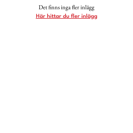
Det finns inga fler inlägg
Lina Andersson
Här hittar du fler inlägg
Christin Clausen Bruun
Anna María Larsson
Emma Danielsson
Shoka Åhrman
Diana “Diadonna” Dontsova
Ann Söderlund
Annika Leone