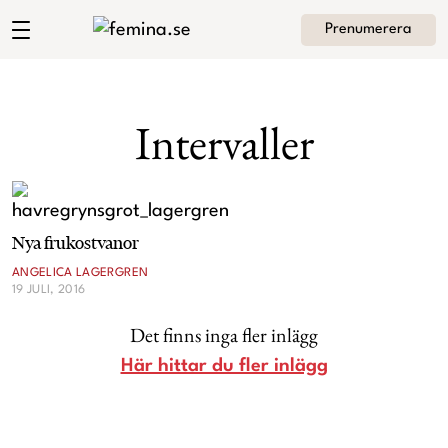
Prenumerera
Angelica Lagergrens blogg
Meny
Mode
Intervaller
Skönhet
Hem
Arkiv
Kultur
Nya frukostvanor
Om Angelica
Kontakt
ANGELICA LAGERGREN
Kategorier
Krönikor
19 JULI, 2016
Det finns inga fler inlägg
Livsstil
Här hittar du fler inlägg
Intervjuer