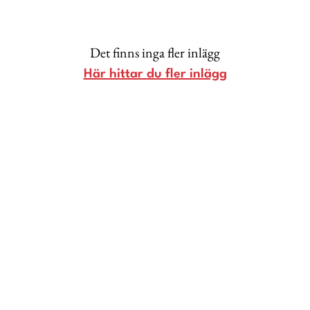
Lina Andersson
Christin Clausen Bruun
Det finns inga fler inlägg
Anna María Larsson
Här hittar du fler inlägg
Emma Danielsson
Shoka Åhrman
Diana “Diadonna” Dontsova
Ann Söderlund
Annika Leone