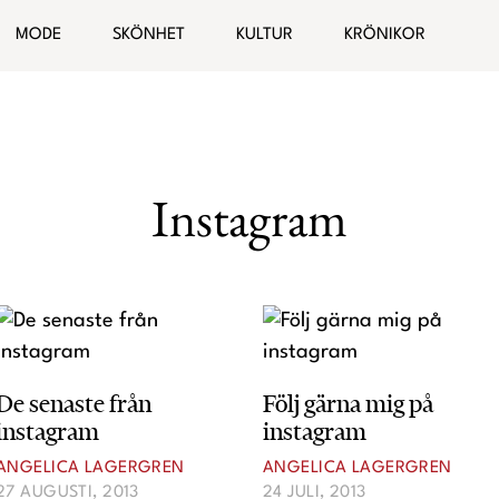
s blogg
MODE
SKÖNHET
KULTUR
KRÖNIKOR
Hälsa
Bloggar
elationer
Malin Wollin
Instagram
Sofia “PT-Fia” Ståhl
Femina TV
Elin Rantatalo
Bianca Kronlöf
Fi Lindfors
Sanna Lundell
De senaste från
Följ gärna mig på
Johanna Lind Bagge
instagram
instagram
Ulrika “Colorelle” Andåker
ANGELICA LAGERGREN
ANGELICA LAGERGREN
Maud Onnermark
27 AUGUSTI, 2013
24 JULI, 2013