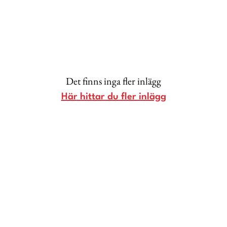
Lina Andersson
Christin Clausen Bruun
Anna María Larsson
Emma Danielsson
Det finns inga fler inlägg
Shoka Åhrman
Här hittar du fler inlägg
Diana “Diadonna” Dontsova
Ann Söderlund
Annika Leone