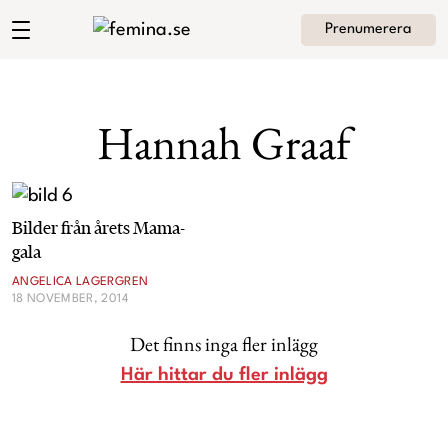
Prenumerera
Angelica Lagergrens blogg
Meny
Mode
Hannah Graaf
Skönhet
Hem
Arkiv
Kultur
Bilder från årets Mama-
Om Angelica
Kontakt
gala
Kategorier
Krönikor
ANGELICA LAGERGREN
18 NOVEMBER, 2014
Livsstil
Det finns inga fler inlägg
Här hittar du fler inlägg
Intervjuer