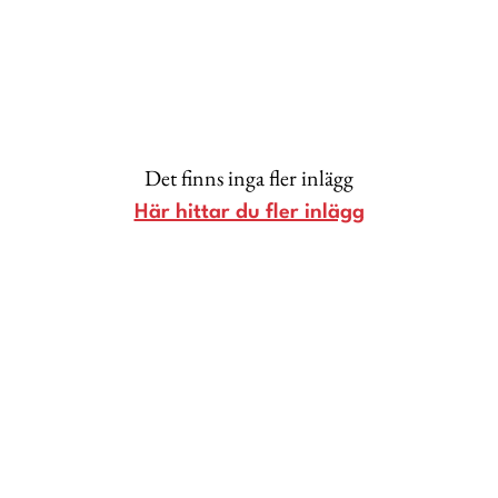
Lina Andersson
Christin Clausen Bruun
Anna María Larsson
Emma Danielsson
Det finns inga fler inlägg
Shoka Åhrman
Här hittar du fler inlägg
Diana “Diadonna” Dontsova
Ann Söderlund
Annika Leone