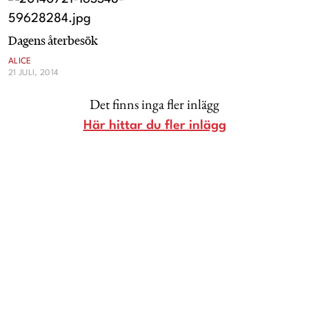
Livsberättelser
Dagens återbesök
Privatekonomi
ALICE
21 JULI, 2014
Hälsa
Det finns inga fler inlägg
Här hittar du fler inlägg
Femina TV
Bloggar
Kontakt
Om Femina
Nyhetsbrev