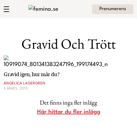
Prenumerera
Angelica Lagergrens blogg
Meny
Mode
Gravid Och Trött
Skönhet
Hem
Arkiv
Kultur
Gravid igen, hur mår du?
Om Angelica
Kontakt
ANGELICA LAGERGREN
Kategorier
Krönikor
5 MARS, 2015
Det finns inga fler inlägg
Livsstil
Här hittar du fler inlägg
Intervjuer