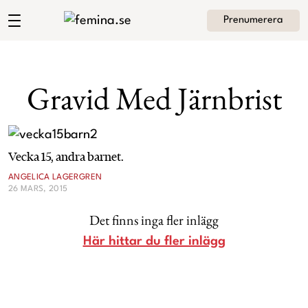
Prenumerera
Angelica Lagergrens blogg
Meny
Mode
Gravid Med Järnbrist
Skönhet
Hem
Arkiv
Kultur
Vecka 15, andra barnet.
Om Angelica
Kontakt
ANGELICA LAGERGREN
26 MARS, 2015
Kategorier
Krönikor
Det finns inga fler inlägg
Livsstil
Här hittar du fler inlägg
Intervjuer