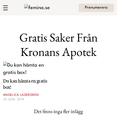
Prenumerera
Angelica Lagergrens blogg
Meny
Mode
Gratis Saker Från
Skönhet
Kronans Apotek
Hem
Arkiv
Kultur
Om Angelica
Kontakt
Kategorier
Krönikor
Du kan hämta en gratis
box!
Livsstil
ANGELICA LAGERGREN
30 JUNI, 2014
Intervjuer
Det finns inga fler inlägg