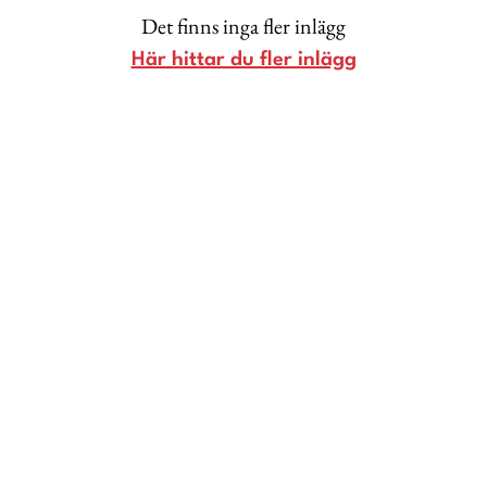
Det finns inga fler inlägg
Lina Andersson
Här hittar du fler inlägg
Christin Clausen Bruun
Anna María Larsson
Emma Danielsson
Shoka Åhrman
Diana “Diadonna” Dontsova
Ann Söderlund
Annika Leone