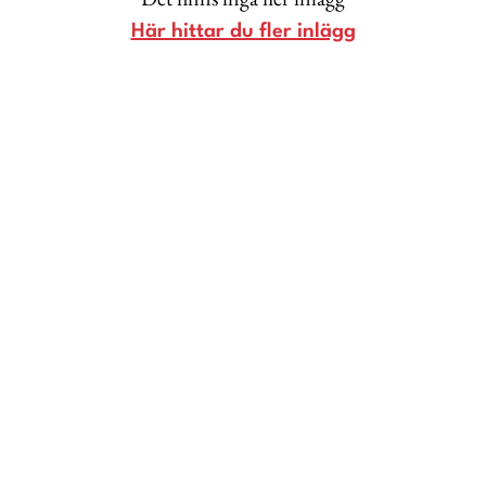
Livsberättelser
Här hittar du fler inlägg
Privatekonomi
Hälsa
Femina TV
Bloggar
Kontakt
Om Femina
Nyhetsbrev