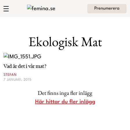
Prenumerera
Angelica Lagergrens blogg
Meny
Mode
Ekologisk Mat
Skönhet
Hem
Arkiv
Kultur
Vad är det i vår mat?
Om Angelica
Kontakt
STEFAN
7 JANUARI, 2015
Kategorier
Krönikor
Det finns inga fler inlägg
Livsstil
Här hittar du fler inlägg
Intervjuer