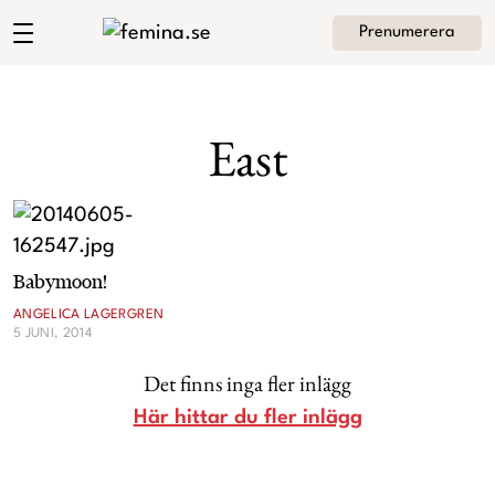
Prenumerera
Angelica Lagergrens blogg
Meny
Mode
East
Skönhet
Hem
Arkiv
Kultur
Om Angelica
Kontakt
Babymoon!
Kategorier
Krönikor
ANGELICA LAGERGREN
5 JUNI, 2014
Livsstil
Det finns inga fler inlägg
Här hittar du fler inlägg
Intervjuer