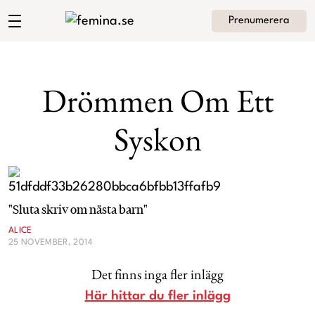
Prenumerera
Angelica Lagergrens blogg
Meny
Mode
Drömmen Om Ett
Skönhet
Syskon
Hem
Arkiv
Kultur
Om Angelica
Kontakt
Kategorier
Krönikor
"Sluta skriv om nästa barn"
ALICE
Livsstil
25 NOVEMBER, 2014
Det finns inga fler inlägg
Intervjuer
Här hittar du fler inlägg