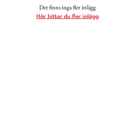
Det finns inga fler inlägg
Lina Andersson
Här hittar du fler inlägg
Christin Clausen Bruun
Anna María Larsson
Emma Danielsson
Shoka Åhrman
Diana “Diadonna” Dontsova
Ann Söderlund
Annika Leone