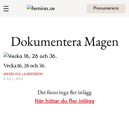
Prenumerera
Angelica Lagergrens blogg
Meny
Mode
Dokumentera Magen
Skönhet
Hem
Arkiv
Kultur
Vecka 16, 26 och 36.
Om Angelica
Kontakt
ANGELICA LAGERGREN
4 JULI, 2014
Kategorier
Krönikor
Det finns inga fler inlägg
Livsstil
Här hittar du fler inlägg
Intervjuer