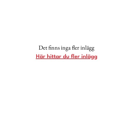
Lina Andersson
Christin Clausen Bruun
Anna María Larsson
Emma Danielsson
Det finns inga fler inlägg
Shoka Åhrman
Här hittar du fler inlägg
Diana “Diadonna” Dontsova
Ann Söderlund
Annika Leone