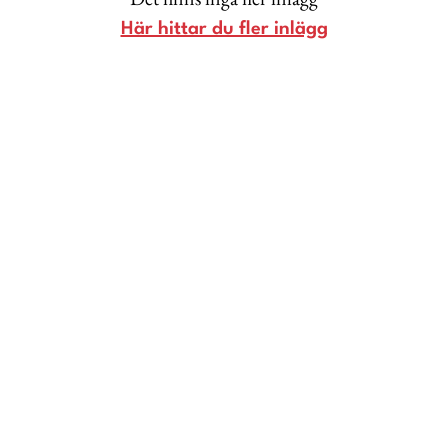
Livsberättelser
Här hittar du fler inlägg
Privatekonomi
Hälsa
Femina TV
Bloggar
Kontakt
Om Femina
Nyhetsbrev