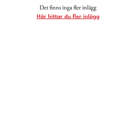
Det finns inga fler inlägg
Lina Andersson
Här hittar du fler inlägg
Christin Clausen Bruun
Anna María Larsson
Emma Danielsson
Shoka Åhrman
Diana “Diadonna” Dontsova
Ann Söderlund
Annika Leone