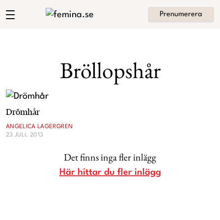
Prenumerera
Angelica Lagergrens blogg
Meny
Mode
Bröllopshår
Skönhet
Hem
Arkiv
Kultur
Drömhår
Om Angelica
Kontakt
ANGELICA LAGERGREN
23 JULI, 2013
Kategorier
Krönikor
Det finns inga fler inlägg
Livsstil
Här hittar du fler inlägg
Intervjuer