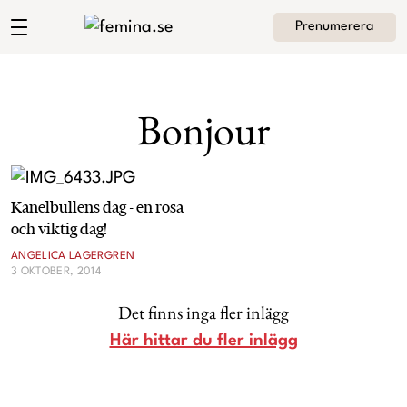
Prenumerera
Angelica Lagergrens blogg
Meny
Mode
Bonjour
Skönhet
Hem
Arkiv
Kultur
Kanelbullens dag - en rosa
Om Angelica
Kontakt
och viktig dag!
Kategorier
Krönikor
ANGELICA LAGERGREN
3 OKTOBER, 2014
Livsstil
Det finns inga fler inlägg
Här hittar du fler inlägg
Intervjuer