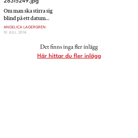
Livsberättelser
Om man ska stirra sig
blind på ett datum...
Privatekonomi
ANGELICA LAGERGREN
10 JULI, 2014
Hälsa
Det finns inga fler inlägg
Här hittar du fler inlägg
Femina TV
Bloggar
Kontakt
Om Femina
Nyhetsbrev