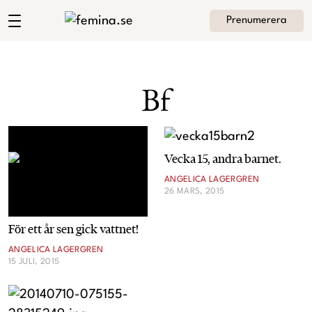
Prenumerera
Angelica Lagergrens blogg
Meny
Mode
Bf
Skönhet
Hem
Arkiv
Kultur
Vecka 15, andra barnet.
Om Angelica
Kontakt
ANGELICA LAGERGREN
26 MARS, 2015
Kategorier
Krönikor
För ett år sen gick vattnet!
Livsstil
ANGELICA LAGERGREN
15 JULI, 2015
Intervjuer