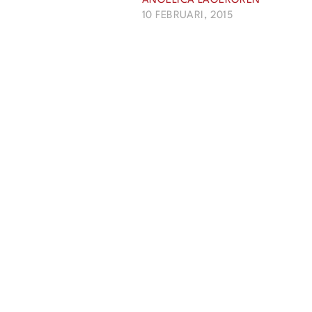
ANGELICA LAGERGREN
Krönikor
10 FEBRUARI, 2015
Livsstil
Inredning
Mat & Dryck
Resor
Intervjuer
Livsberättelser
Privatekonomi