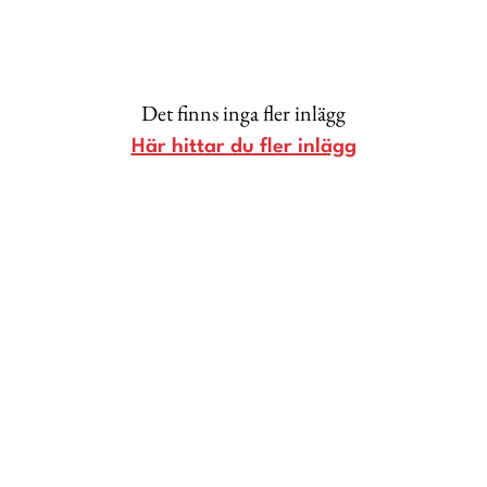
Lina Andersson
Christin Clausen Bruun
Anna María Larsson
Det finns inga fler inlägg
Emma Danielsson
Här hittar du fler inlägg
Shoka Åhrman
Diana “Diadonna” Dontsova
Ann Söderlund
Annika Leone