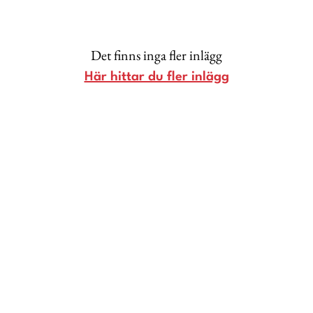
Lina Andersson
Christin Clausen Bruun
Det finns inga fler inlägg
Anna María Larsson
Här hittar du fler inlägg
Emma Danielsson
Shoka Åhrman
Diana “Diadonna” Dontsova
Ann Söderlund
Annika Leone