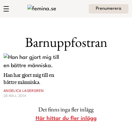
Prenumerera
Angelica Lagergrens blogg
Meny
Mode
Barnuppfostran
Skönhet
Hem
Arkiv
Kultur
Om Angelica
Kontakt
Han har gjort mig till en
bättre människa.
Kategorier
Krönikor
ANGELICA LAGERGREN
28 MAJ, 2014
Livsstil
Det finns inga fler inlägg
Intervjuer
Här hittar du fler inlägg