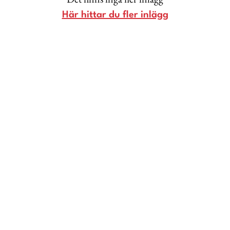
Livsberättelser
Här hittar du fler inlägg
Privatekonomi
Hälsa
Femina TV
Bloggar
Kontakt
Om Femina
Nyhetsbrev