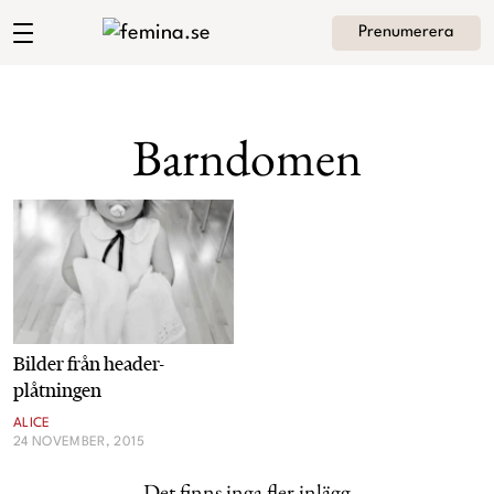
Prenumerera
Angelica Lagergrens blogg
Meny
Mode
Barndomen
Skönhet
Hem
Arkiv
Kultur
Om Angelica
Kontakt
Kategorier
Krönikor
Bilder från header-
Livsstil
plåtningen
ALICE
Intervjuer
24 NOVEMBER, 2015
Det finns inga fler inlägg