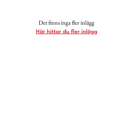
Lina Andersson
Christin Clausen Bruun
Det finns inga fler inlägg
Anna María Larsson
Här hittar du fler inlägg
Emma Danielsson
Shoka Åhrman
Diana “Diadonna” Dontsova
Ann Söderlund
Annika Leone