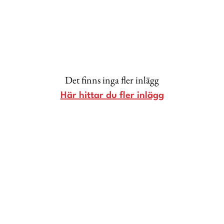
Lina Andersson
Christin Clausen Bruun
Anna María Larsson
Emma Danielsson
Det finns inga fler inlägg
Shoka Åhrman
Här hittar du fler inlägg
Diana “Diadonna” Dontsova
Ann Söderlund
Annika Leone