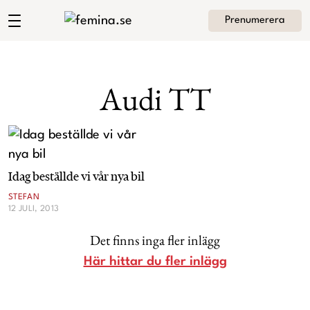
Prenumerera
Angelica Lagergrens blogg
Meny
Mode
Audi TT
Skönhet
Hem
Arkiv
Kultur
Om Angelica
Kontakt
Idag beställde vi vår nya bil
Kategorier
Krönikor
STEFAN
12 JULI, 2013
Livsstil
Det finns inga fler inlägg
Här hittar du fler inlägg
Intervjuer