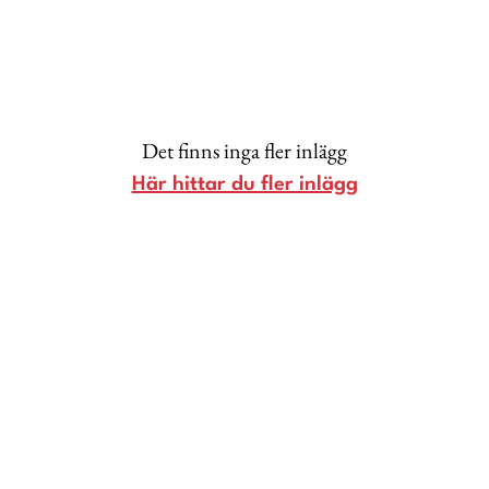
Lina Andersson
Christin Clausen Bruun
Anna María Larsson
Emma Danielsson
Det finns inga fler inlägg
Shoka Åhrman
Här hittar du fler inlägg
Diana “Diadonna” Dontsova
Ann Söderlund
Annika Leone