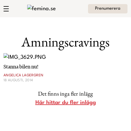
Prenumerera
Angelica Lagergrens blogg
Meny
Mode
Amningscravings
Skönhet
Hem
Arkiv
Kultur
Stanna bilen nu!
Om Angelica
Kontakt
ANGELICA LAGERGREN
18 AUGUSTI, 2014
Kategorier
Krönikor
Det finns inga fler inlägg
Livsstil
Här hittar du fler inlägg
Intervjuer