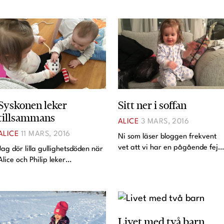
Syskonen leker
Sitt ner i soffan
tillsammans
ALICE
3 MARS, 2016
ALICE
11 MARS, 2016
Ni som läser bloggen frekvent
vet att vi har en pågående fejd
Jag dör lilla gullighetsdöden när
med Alice om att man måste
Alice och Philip leker
sitta ner i soffan. Ibland går det
tillsammans.Jag hoppas
bra, men allt som oftast går det
verkligen att de kommer att bli
inte bra. Tidigare i veckan var
två syskon som leker tillsammans
det en sån
i framtiden. Alice satt först själv
och rörde runt i en
Livet med två barn