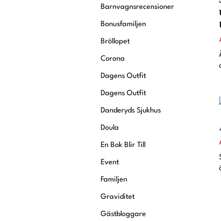
Krönikor
Barnvagnsrecensioner
Livsstil
Bonusfamiljen
Inredning
Bröllopet
Mat & Dryck
Corona
Resor
Dagens Outfit
Dagens Outfit
Intervjuer
Livsberättelser
Danderyds Sjukhus
Privatekonomi
Doula
En Bok Blir Till
Event
Familjen
Graviditet
Gästbloggare