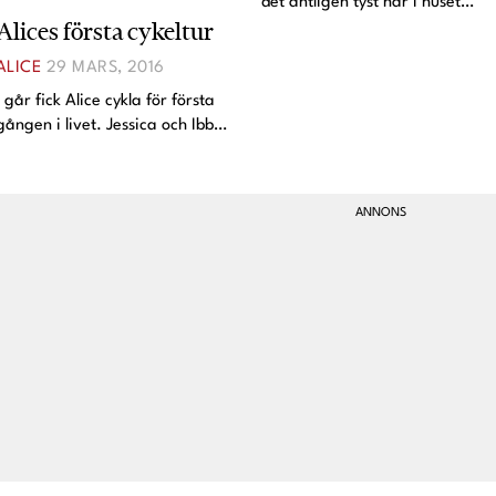
det äntligen tyst här i huset
Alices första cykeltur
samtidigt som jag och Angelica
har landat i soffan framför
ALICE
29 MARS, 2016
Snabba Cash III på SVT. Vi var
på IKEA idag och införskaffade
I går fick Alice cykla för första
vad som ser ut
gången i livet. Jessica och Ibbe
har fått ärva en gammal
trehjuling så den fick vi låna.
Hon når inte ner till tramporna
än så jag fick köra runt henne.
Hon tyckte at