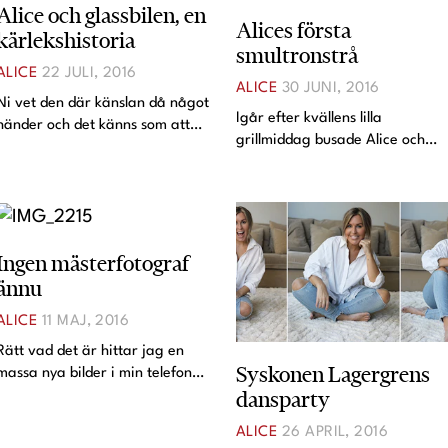
Alice och glassbilen, en
Alices första
kärlekshistoria
smultronstrå
ALICE
22 JULI, 2016
ALICE
30 JUNI, 2016
Ni vet den där känslan då något
Igår efter kvällens lilla
händer och det känns som att
grillmiddag busade Alice och
hela världen stannar upp. Det
Acko runt tillsammans på vår
fick jag se Alice uppleva igår
lilla skogstomt. Det klättrades p
när vi satt och åt mellanmål.
stenar, solstolspallar och
Helt plötsligt bara fryser hon till
kastades gräs. Alice var
is. Ser glad
verkligen helt lyrisk och höl
Ingen mästerfotograf
ännu
ALICE
11 MAJ, 2016
Rätt vad det är hittar jag en
Syskonen Lagergrens
massa nya bilder i min telefon
dansparty
som jag inte har tagit. Tidigare
var det Angelica som hade lånat
ALICE
26 APRIL, 2016
telefonen för att hon inte hittade