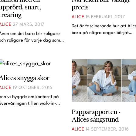
upprörd, snart,
precis
Lina Andersson
treåring
ALICE
15 FEBRUARI, 2017
Christin Clausen Bruun
ALICE
27 MARS, 2017
Det är fascinerande hur att Alic
Anna María Larsson
bara på några dagar börjat
Även om det bara blir roligare
Emma Danielsson
leka på ett helt annat sätt än
och roligare för varje dag som
tidigare. Alice har alltid lekt
går att vara pappa, så blir det
Shoka Åhrman
väldigt bra för sig själv, och
även svårare och svårare.
även vissa stunder föredragit
Diana “Diadonna” Dontsova
Följande samtal utspelades
att det ska var
mellan mig och Alice i bilen på
Ann Söderlund
väg hem från förskola
Alices snygga skor
Annika Leone
ALICE
19 OKTOBER, 2016
Sen vi byggde om kontoret på
övervåningen till en walk-in-
Papparapporten -
closet har vi också flyttat ut
några av Angelicas
Alices sångstund
högklackade skor till sagda rum.
ALICE
14 SEPTEMBER, 2016
Det betyder att de står lite mer