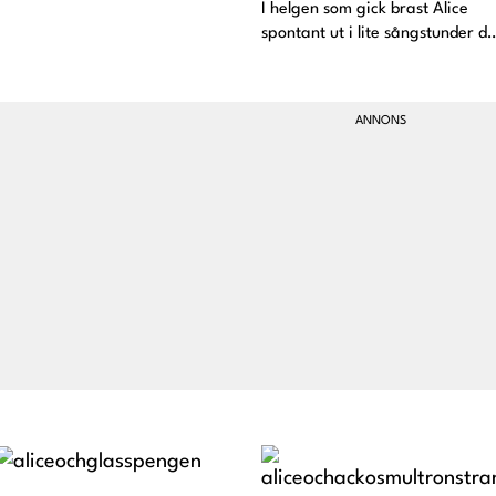
synligt än tidigare, vilke
I helgen som gick brast Alice
spontant ut i lite sångstunder d
och då under söndagen. Vi får
höra Alices versioner ”bä bä
vita lamm", "5 små apor",
"huvud, axlar, knä och tå" samt
"Imse v