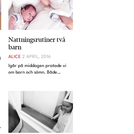
Nattningsrutiner två
barn
ALICE
2 APRIL, 2016
t
Igår på middagen pratade vi
om barn och sömn. Både
Johanna och Helena har två
barn och jag ville veta var och
hur deras barn sover. Det var
lite olika, ibland i deras sängar,
ibland i egna rum. Alice
r