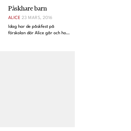
Påskhare barn
ALICE
23 MARS, 2016
Idag har de påskfest på
förskolan där Alice går och hon
fick vara en liten påskhare. Jag
gjorde öronen på 10 minuter
igår med hjälp av vitt papper,
rosa papper, sax och tejp.
Superenkelt! Det var dock