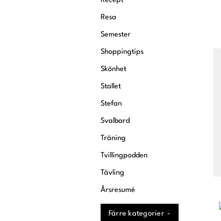
Recept
Resa
Semester
Shoppingtips
Skönhet
Stallet
Stefan
Svalbard
Träning
Tvillingpodden
Tävling
Årsresumé
Färre kategorier