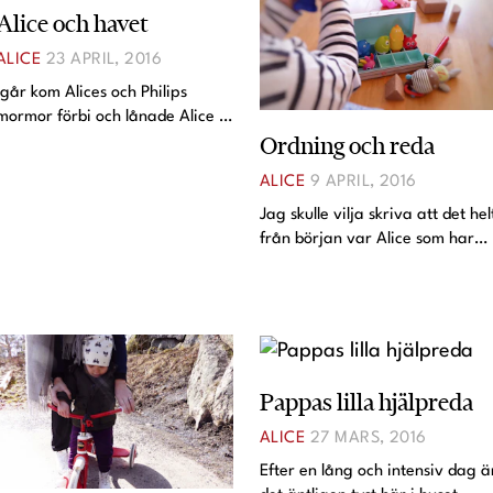
Alice och havet
ALICE
23 APRIL, 2016
Igår kom Alices och Philips
mormor förbi och lånade Alice i
Ordning och reda
några timmar. De åkte till havet
efter att jag installerat en
ALICE
9 APRIL, 2016
bilbarnstol i hennes bil. Mormors
alltså, Alice har ingen egen bil
Jag skulle vilja skriva att det hel
ännu och tu
från början var Alice som har
satt ner figurerna i facken på
lådan. Faktum är att jag satte
dit de första två och sen är det
faktiskt helt och hållet Alices
förtjä
Pappas lilla hjälpreda
ALICE
27 MARS, 2016
Efter en lång och intensiv dag ä