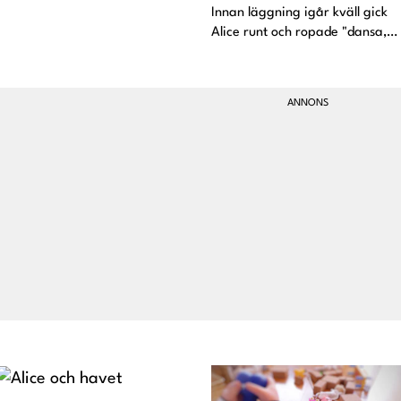
sin telefon när det val selfie-
Innan läggning igår kväll gick
dags. De
Alice runt och ropade "dansa,
dansa" och viftade på armarna
Philip var inte sen han med att
vifta på armarna då. Då är det
klart att vi drar på lite musik oc
kör ett d