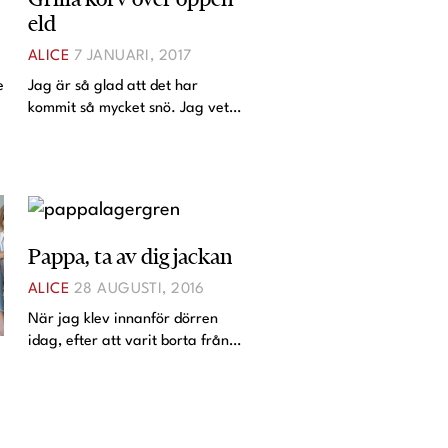
eld
ALICE
7 JANUARI, 2017
e
Jag är så glad att det har
kommit så mycket snö. Jag vet
att det ställer till det rent
trafikmässigt, det är såklart
tråkigt, men annars är det bara
underbart. Efter Philips vila
klädde vi på oss mass
Pappa, ta av dig jackan
ALICE
28 AUGUSTI, 2016
När jag klev innanför dörren
idag, efter att varit borta från
barnen i ett och ett halvt dygn,
ropade Alice direkt "Pappa, ta
av jackan". Det är hennes sätt
att säga; "Du ska stanna här".