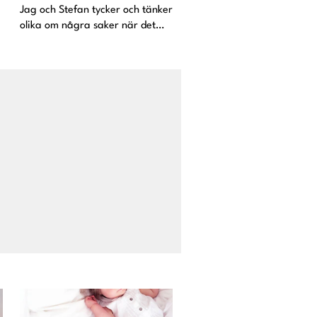
Jag och Stefan tycker och tänker
olika om några saker när det
.
kommer till barnuppfostran. Jag
tänker inte skriva upp alla
olikheter här, för jag är inte ute
h
efter att veta vilka som tycker
att jag gör