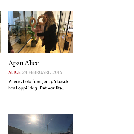
Apan Alice
ALICE
24 FEBRUARI, 2016
Vi var, hela familjen, på besök
hos Loppi idag. Det var lite
utbildning och information för
oss som bloggar där. Alice
fattade direkt tycke för
kontorets öppna ytor som hon
kunde springa runt på, men