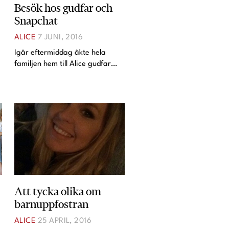
Besök hos gudfar och
Snapchat
ALICE
7 JUNI, 2016
Igår eftermiddag åkte hela
familjen hem till Alice gudfar
Andy för att hjälpa honom fixa
lite saker i hans nyrenoverade
å
lägenhet. Vi byggde bord,
hängde en tv på väggen och
borrade hål för en gardinst
Att tycka olika om
barnuppfostran
ALICE
25 APRIL, 2016